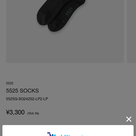
5525
5525 SOCKS
5525G-SO24202-LP2-LP
¥
3,300
(TAX IN)
SIZE:ONESIZE