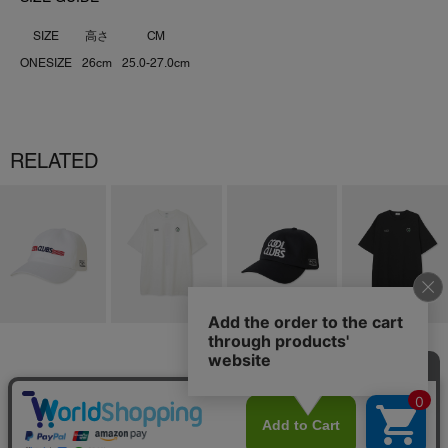
SIZE
高さ
CM
ONESIZE
26cm
25.0-27.0cm
RELATED
JOIN OUR NEWSLETTER
JOIN