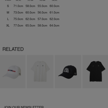
S
71.0cm
58.0cm
55.0cm
60.0cm
M
73.0cm
60.0cm
56.0cm
61.0cm
L
75.0cm
62.0cm
57.0cm
62.0cm
XL
77.0cm
65.0cm
58.0cm
64.0cm
RELATED
JOIN OUR NEWSLETTER