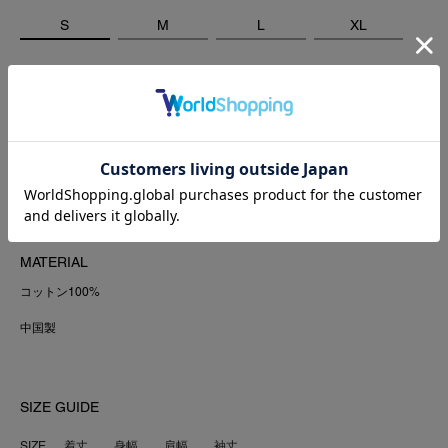
S
M
L
XL
COLOR:BLACK
ADD TO CART
MATERIAL
コットン100%
中国製
SIZE GUIDE
SIZE
着丈
身幅
肩幅
袖丈