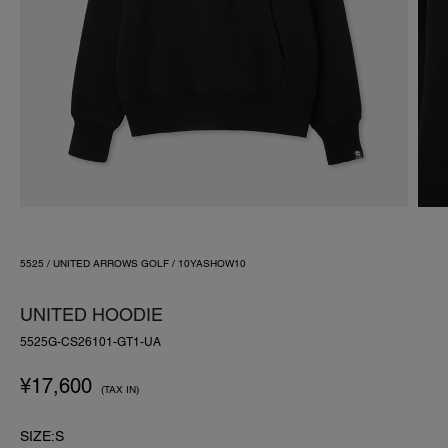
5525 / UNITED ARROWS GOLF / 10YASHOW10
UNITED HOODIE
5525G-CS26101-GT1-UA
¥
17,600
(TAX IN)
SIZE:S