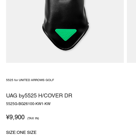
5525 for UNITED ARROWS GOLF
UAG by5525 H/COVER DR
5525G-BG26100-KW1-KW
¥
9,900
(TAX IN)
SIZE:ONE SIZE