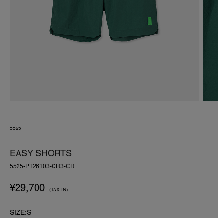
5525
EASY SHORTS
5525-PT26103-CR3-CR
¥
29,700
(TAX IN)
SIZE:S