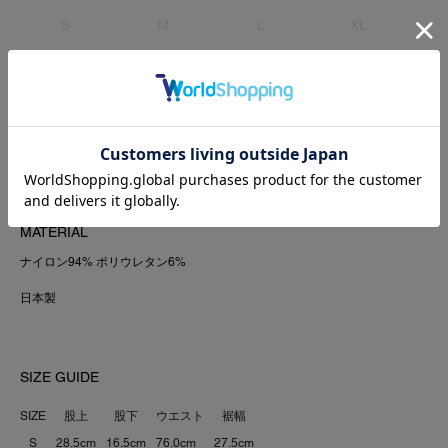
S
M
L
XL
COLOR:GREEN
SOLD OUT
MATERIAL
ナイロン94% ポリウレタン6%
日本製
SIZE GUIDE
SIZE
股上
股下
ウエスト
裾幅
S
28.5cm
16.5cm
76.0cm
27.5cm