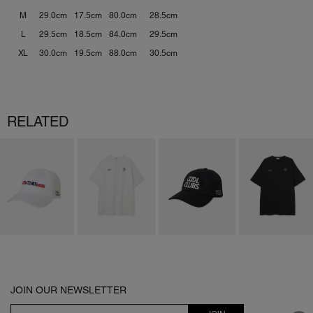
M
29.0cm
17.5cm
80.0cm
28.5cm
L
29.5cm
18.5cm
84.0cm
29.5cm
XL
30.0cm
19.5cm
88.0cm
30.5cm
RELATED
JOIN OUR NEWSLETTER