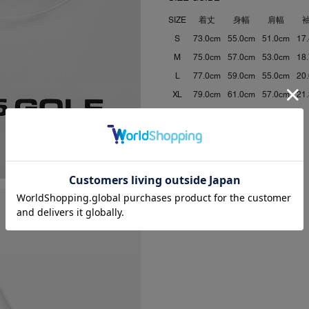
SIZE
着丈
身幅
肩幅
S
73.0cm
55.0cm
51.0cm
17
M
75.0cm
57.0cm
53.0cm
18
L
77.0cm
59.0cm
55.0cm
20
XL
79.0cm
61.0cm
57.0cm
21