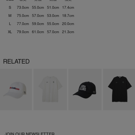
S
73.0cm
55.0cm
51.0cm
17.4cm
M
75.0cm
57.0cm
53.0cm
18.7cm
L
77.0cm
59.0cm
55.0cm
20.0cm
XL
79.0cm
61.0cm
57.0cm
21.3cm
RELATED
JOIN OUR NEWSLETTER