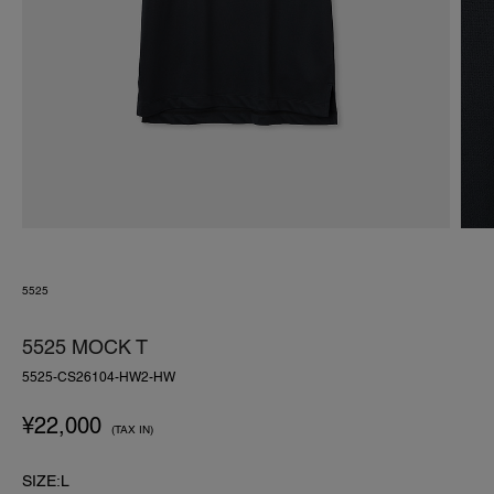
5525
5525 MOCK T
5525-CS26104-HW2-HW
¥
22,000
(TAX IN)
SIZE:L