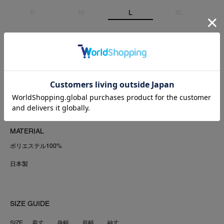
S
M
L
XL
COLOR:BLACK
ADD TO CART
MATERIAL
ポリエステル100%
日本製
SIZE GUIDE
SIZE
着丈
身幅
肩幅
袖丈