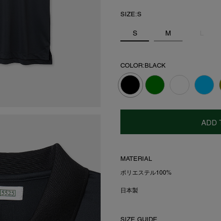
SIZE:S
S
M
L
COLOR:BLACK
ADD 
MATERIAL
ポリエステル100%
日本製
SIZE GUIDE